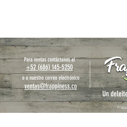
Licuar en modo frappé y servir!
Ingredientes
: Leche en polvo, crema en polvo, azúcar, mascabado, cardamomo, canela, té negro, d
Mostrar más
Productos relacionados
Para ventas contáctanos al
+52 (686) 145-5250
o a nuestro correo electrónico
ventas@frappiness.co
Un deleit
Frapp