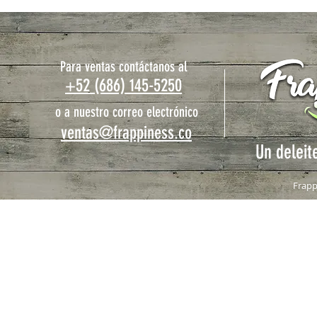
Para ventas contáctanos al
+52 (686) 145-5250
o a nuestro correo electrónico
ventas@frappiness.co
Un deleit
Frapp