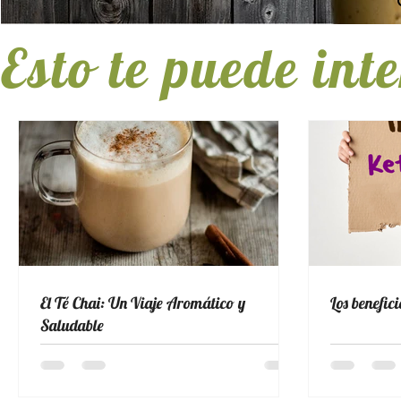
Esto te puede int
El Té Chai: Un Viaje Aromático y
Los benefic
Saludable